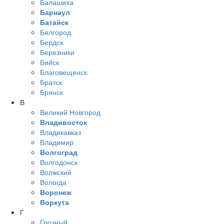
Балашиха
Барнаул
Батайск
Белгород
Бердск
Березники
Бийск
Благовещенск
Братск
Брянск
В
Великий Новгород
Владивосток
Владикавказ
Владимир
Волгоград
Волгодонск
Волжский
Вологда
Воронеж
Воркута
Г
Грозный