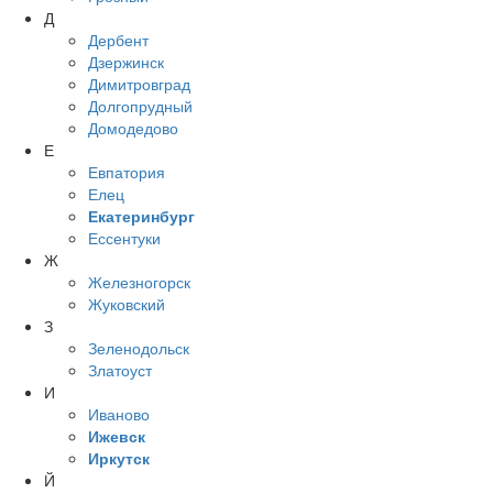
Д
Дербент
Дзержинск
Димитровград
Долгопрудный
Домодедово
Е
Евпатория
Елец
Екатеринбург
Ессентуки
Ж
Железногорск
Жуковский
З
Зеленодольск
Златоуст
И
Иваново
Ижевск
Иркутск
Й