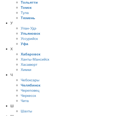
Тольятти
Томск
Тула
Тюмень
У
Улан-Удэ
Ульяновск
Уссурийск
Уфа
Х
Хабаровск
Ханты-Мансийск
Хасавюрт
Химки
Ч
Чебоксары
Челябинск
Череповец
Черкесск
Чита
Ш
Шахты