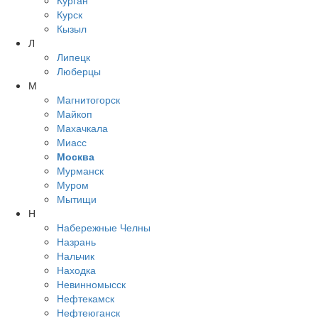
Курган
Курск
Кызыл
Л
Липецк
Люберцы
М
Магнитогорск
Майкоп
Махачкала
Миасс
Москва
Мурманск
Муром
Мытищи
Н
Набережные Челны
Назрань
Нальчик
Находка
Невинномысск
Нефтекамск
Нефтеюганск