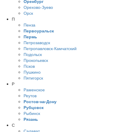
Оренбург
Орехово-Зуево
Орск
П
Пенза
Первоуральск
Пермь
Петрозаводск
Петропавловск-Камчатский
Подольск
Прокопьевск
Псков
Пушкино
Пятигорск
Р
Раменское
Реутов
Ростов-на-Дону
Рубцовск
Рыбинск
Рязань
С
Салават