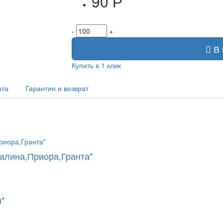
90 Р
-
+
В 
Купить в 1 клик
ата
Гарантия и возврат
Калина,Приора,Гранта"
"