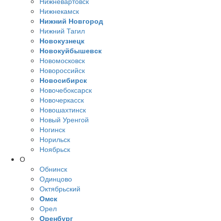
Нижневартовск
Нижнекамск
Нижний Новгород
Нижний Тагил
Новокузнецк
Новокуйбышевск
Новомосковск
Новороссийск
Новосибирск
Новочебоксарск
Новочеркасск
Новошахтинск
Новый Уренгой
Ногинск
Норильск
Ноябрьск
О
Обнинск
Одинцово
Октябрьский
Омск
Орел
Оренбург