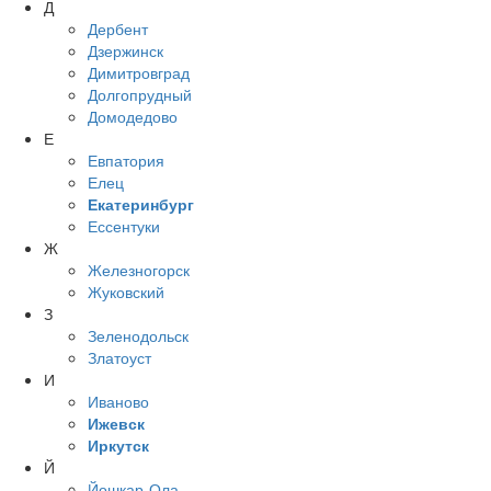
Д
Дербент
Дзержинск
Димитровград
Долгопрудный
Домодедово
Е
Евпатория
Елец
Екатеринбург
Ессентуки
Ж
Железногорск
Жуковский
З
Зеленодольск
Златоуст
И
Иваново
Ижевск
Иркутск
Й
Йошкар-Ола