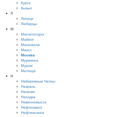
Курск
Кызыл
Л
Липецк
Люберцы
М
Магнитогорск
Майкоп
Махачкала
Миасс
Москва
Мурманск
Муром
Мытищи
Н
Набережные Челны
Назрань
Нальчик
Находка
Невинномысск
Нефтекамск
Нефтеюганск