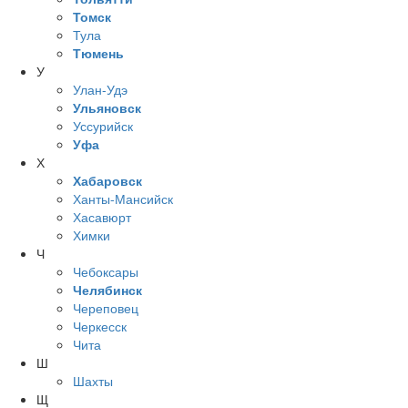
Томск
Тула
Тюмень
У
Улан-Удэ
Ульяновск
Уссурийск
Уфа
Х
Хабаровск
Ханты-Мансийск
Хасавюрт
Химки
Ч
Чебоксары
Челябинск
Череповец
Черкесск
Чита
Ш
Шахты
Щ