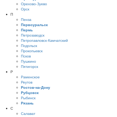
Орехово-Зуево
Орск
П
Пенза
Первоуральск
Пермь
Петрозаводск
Петропавловск-Камчатский
Подольск
Прокопьевск
Псков
Пушкино
Пятигорск
Р
Раменское
Реутов
Ростов-на-Дону
Рубцовск
Рыбинск
Рязань
С
Салават