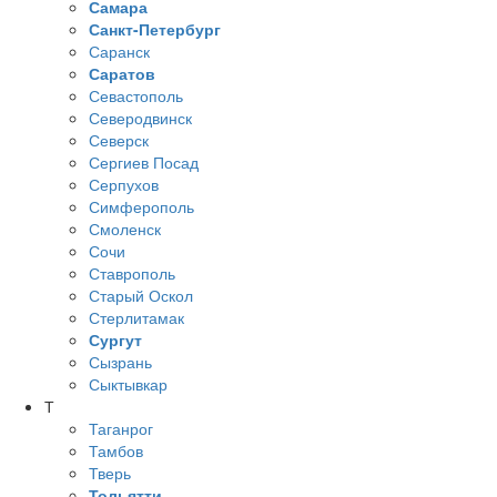
Самара
Санкт-Петербург
Саранск
Саратов
Севастополь
Северодвинск
Северск
Сергиев Посад
Серпухов
Симферополь
Смоленск
Сочи
Ставрополь
Старый Оскол
Стерлитамак
Сургут
Сызрань
Сыктывкар
Т
Таганрог
Тамбов
Тверь
Тольятти