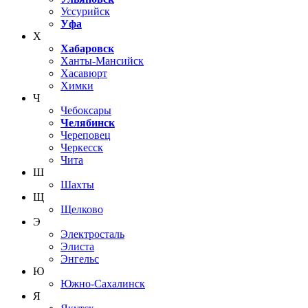
Уссурийск
Уфа
Х
Хабаровск
Ханты-Мансийск
Хасавюрт
Химки
Ч
Чебоксары
Челябинск
Череповец
Черкесск
Чита
Ш
Шахты
Щ
Щелково
Э
Электросталь
Элиста
Энгельс
Ю
Южно-Сахалинск
Я