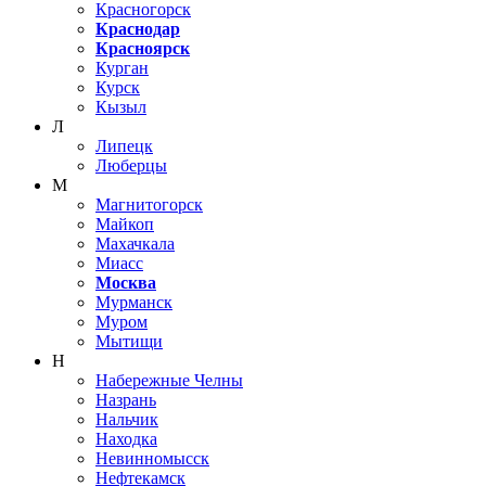
Красногорск
Краснодар
Красноярск
Курган
Курск
Кызыл
Л
Липецк
Люберцы
М
Магнитогорск
Майкоп
Махачкала
Миасс
Москва
Мурманск
Муром
Мытищи
Н
Набережные Челны
Назрань
Нальчик
Находка
Невинномысск
Нефтекамск