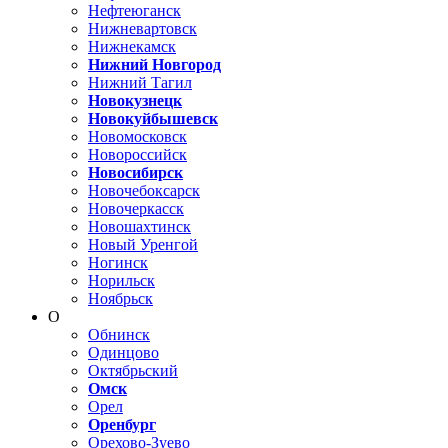
Нефтеюганск
Нижневартовск
Нижнекамск
Нижний Новгород
Нижний Тагил
Новокузнецк
Новокуйбышевск
Новомосковск
Новороссийск
Новосибирск
Новочебоксарск
Новочеркасск
Новошахтинск
Новый Уренгой
Ногинск
Норильск
Ноябрьск
О
Обнинск
Одинцово
Октябрьский
Омск
Орел
Оренбург
Орехово-Зуево