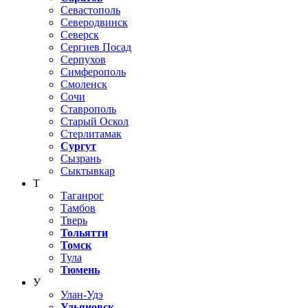
Севастополь
Северодвинск
Северск
Сергиев Посад
Серпухов
Симферополь
Смоленск
Сочи
Ставрополь
Старый Оскол
Стерлитамак
Сургут
Сызрань
Сыктывкар
Т
Таганрог
Тамбов
Тверь
Тольятти
Томск
Тула
Тюмень
У
Улан-Удэ
Ульяновск