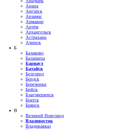
Анадырь
Анапа
Ангарск
Арзамас
Армавир
Артём
Архангельск
Астрахань
Ачинск
Б
Балаково
Балашиха
Барнаул
Батайск
Белгород
Бердск
Березники
Бийск
Благовещенск
Братск
Брянск
В
Великий Новгород
Владивосток
Владикавказ