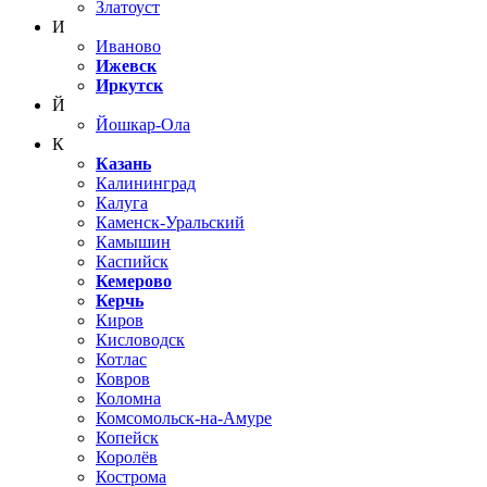
Златоуст
И
Иваново
Ижевск
Иркутск
Й
Йошкар-Ола
К
Казань
Калининград
Калуга
Каменск-Уральский
Камышин
Каспийск
Кемерово
Керчь
Киров
Кисловодск
Котлас
Ковров
Коломна
Комсомольск-на-Амуре
Копейск
Королёв
Кострома