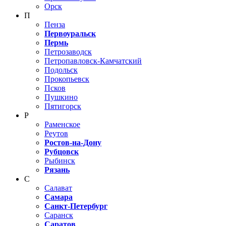
Орск
П
Пенза
Первоуральск
Пермь
Петрозаводск
Петропавловск-Камчатский
Подольск
Прокопьевск
Псков
Пушкино
Пятигорск
Р
Раменское
Реутов
Ростов-на-Дону
Рубцовск
Рыбинск
Рязань
С
Салават
Самара
Санкт-Петербург
Саранск
Саратов