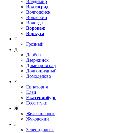
Владимир
Волгоград
Волгодонск
Волжский
Вологда
Воронеж
Воркута
Г
Грозный
Д
Дербент
Дзержинск
Димитровград
Долгопрудный
Домодедово
Е
Евпатория
Елец
Екатеринбург
Ессентуки
Ж
Железногорск
Жуковский
З
Зеленодольск