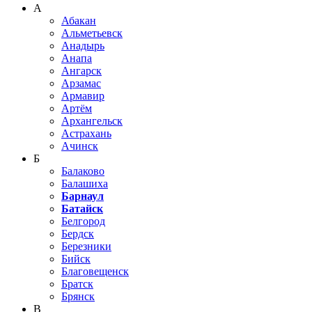
А
Абакан
Альметьевск
Анадырь
Анапа
Ангарск
Арзамас
Армавир
Артём
Архангельск
Астрахань
Ачинск
Б
Балаково
Балашиха
Барнаул
Батайск
Белгород
Бердск
Березники
Бийск
Благовещенск
Братск
Брянск
В