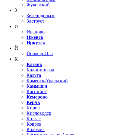
Жуковский
З
Зеленодольск
Златоуст
И
Иваново
Ижевск
Иркутск
Й
Йошкар-Ола
К
Казань
Калининград
Калуга
Каменск-Уральский
Камышин
Каспийск
Кемерово
Керчь
Киров
Кисловодск
Котлас
Ковров
Коломна
Комсомольск-на-Амуре