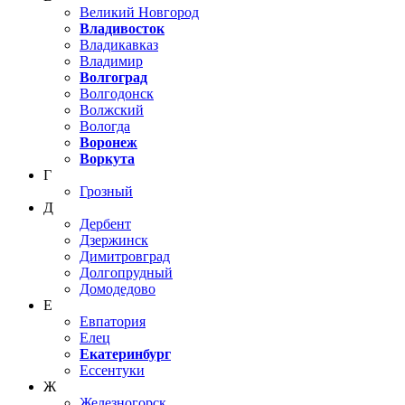
Великий Новгород
Владивосток
Владикавказ
Владимир
Волгоград
Волгодонск
Волжский
Вологда
Воронеж
Воркута
Г
Грозный
Д
Дербент
Дзержинск
Димитровград
Долгопрудный
Домодедово
Е
Евпатория
Елец
Екатеринбург
Ессентуки
Ж
Железногорск