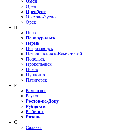
Омск
Орел
Оренбург
Орехово-Зуево
Орск
П
Пенза
Первоуральск
Пермь
Петрозаводск
Петропавловск-Камчатский
Подольск
Прокопьевск
Псков
Пушкино
Пятигорск
Р
Раменское
Реутов
Ростов-на-Дону
Рубцовск
Рыбинск
Рязань
С
Салават