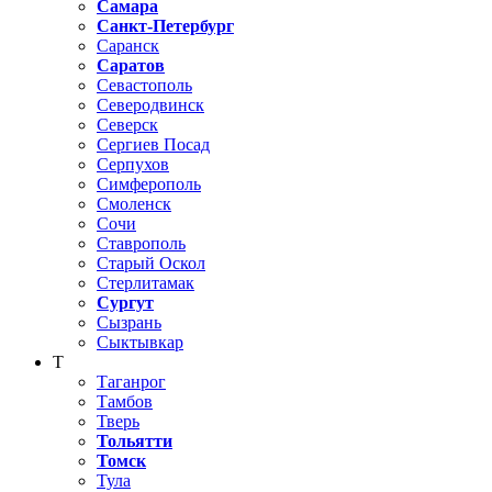
Самара
Санкт-Петербург
Саранск
Саратов
Севастополь
Северодвинск
Северск
Сергиев Посад
Серпухов
Симферополь
Смоленск
Сочи
Ставрополь
Старый Оскол
Стерлитамак
Сургут
Сызрань
Сыктывкар
Т
Таганрог
Тамбов
Тверь
Тольятти
Томск
Тула