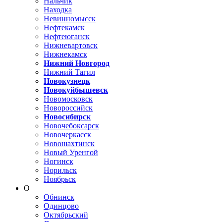
Нальчик
Находка
Невинномысск
Нефтекамск
Нефтеюганск
Нижневартовск
Нижнекамск
Нижний Новгород
Нижний Тагил
Новокузнецк
Новокуйбышевск
Новомосковск
Новороссийск
Новосибирск
Новочебоксарск
Новочеркасск
Новошахтинск
Новый Уренгой
Ногинск
Норильск
Ноябрьск
О
Обнинск
Одинцово
Октябрьский