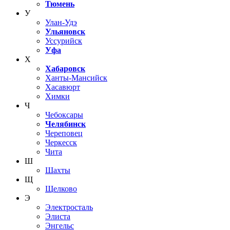
Тюмень
У
Улан-Удэ
Ульяновск
Уссурийск
Уфа
Х
Хабаровск
Ханты-Мансийск
Хасавюрт
Химки
Ч
Чебоксары
Челябинск
Череповец
Черкесск
Чита
Ш
Шахты
Щ
Щелково
Э
Электросталь
Элиста
Энгельс