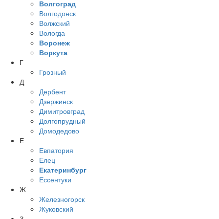
Волгоград
Волгодонск
Волжский
Вологда
Воронеж
Воркута
Г
Грозный
Д
Дербент
Дзержинск
Димитровград
Долгопрудный
Домодедово
Е
Евпатория
Елец
Екатеринбург
Ессентуки
Ж
Железногорск
Жуковский
З