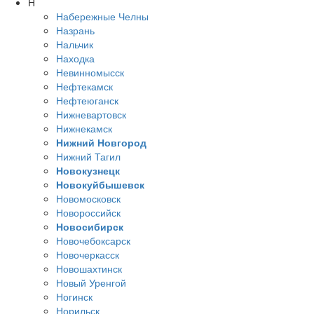
Н
Набережные Челны
Назрань
Нальчик
Находка
Невинномысск
Нефтекамск
Нефтеюганск
Нижневартовск
Нижнекамск
Нижний Новгород
Нижний Тагил
Новокузнецк
Новокуйбышевск
Новомосковск
Новороссийск
Новосибирск
Новочебоксарск
Новочеркасск
Новошахтинск
Новый Уренгой
Ногинск
Норильск