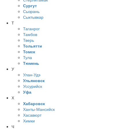
Сургут
Сызрань
Сыктывкар
Т
Таганрог
Тамбов
Тверь
Тольятти
Томск
Тула
Тюмень
У
Улан-Удэ
Ульяновск
Уссурийск
Уфа
Х
Хабаровск
Ханты-Мансийск
Хасавюрт
Химки
Ч